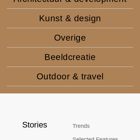
Kunst & design
Overige
Beeldcreatie
Outdoor & travel
Stories
Trends
Selected Features