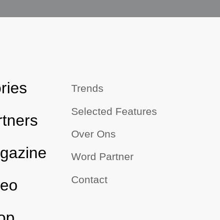
ries
Trends
Selected Features
rtners
Over Ons
gazine
Word Partner
Contact
deo
op