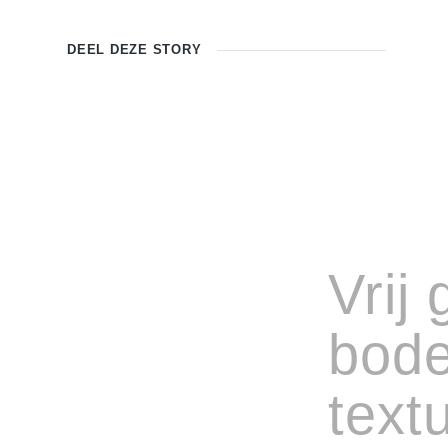
DEEL DEZE
STORY
Vrij
bode
text