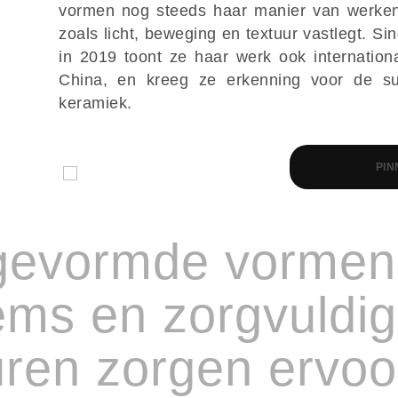
vormen nog steeds haar manier van werken 
zoals licht, beweging en textuur vastlegt. Si
in 2019 toont ze haar werk ook internation
China, en kreeg ze erkenning voor de sub
keramiek.
PIN
 gevormde vormen
ms en zorgvuldig
uren zorgen ervoo